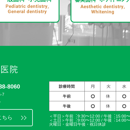
-8060
-7
分
＜平⽇＞午前︓9:30〜12:00 / 午後︓15:00〜1
こちら
＜⼟⽇＞午前︓9:00〜12:00 / 午後︓14:00〜1
⽕曜⽇・⾦曜⽇午後・祝⽇休診